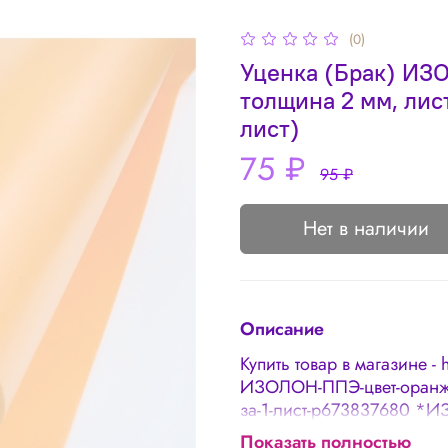
(0)
Уценка (Брак) ИЗ
толщина 2 мм, лис
лист)
75 ₽
95 ₽
Нет в наличии
Описание
Купить товар в магазине - 
ИЗОЛОН-ППЭ-цвет-оранже
за-1-лист-p673837680 *И
75х50см (цена за 1 лист
Показать полностью