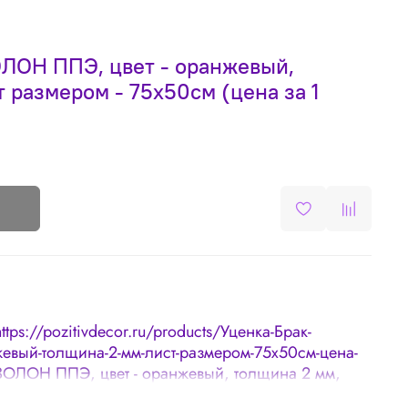
ОЛОН ППЭ, цвет - оранжевый,
т размером - 75х50см (цена за 1
https://pozitivdecor.ru/products/Уценка-Брак-
вый-толщина-2-мм-лист-размером-75х50см-цена-
ЗОЛОН ППЭ, цвет - оранжевый, толщина 2 мм,
) **Небольшие заломы, царапины, немного