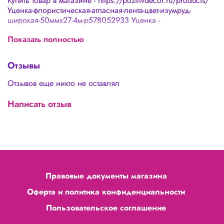
Купить товар в магазине - https://pozitivdecor.ru/products/
Уценка-флористическая-атласная-лента-цвет-изумруд-
широкая-50ммх27-4м-p578052933 Уценка -
флористическая лента цвет изумруд широкая
Показать полностью
(50ммх27.4м)
Отзывы
Отзывов еще никто не оставлял
Написать отзыв
Правовые документы магазина
Оферта и политика конфиденциальности
Пользовательское соглашение