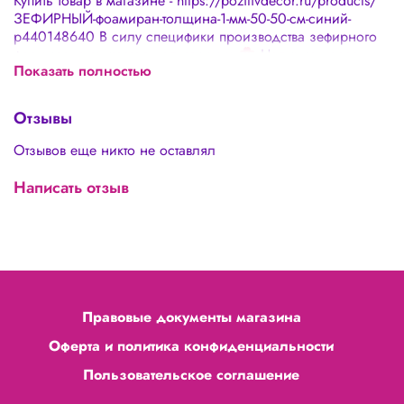
Купить товар в магазине - https://pozitivdecor.ru/products/
ЗЕФИРНЫЙ-фоамиран-толщина-1-мм-50-50-см-синий-
p440148640 В силу специфики производства зефирного
фоамирана считается допустимым: 🌸 Наличие неровных
Показать полностью
краев 🌸 Погрешность в толщине 0,1-0,3 мм 🌸 Оттенки в
разных партиях могут отличаться 🌸 Наличие пор и
дырочек не более 5% площади листа, что не является
Отзывы
дефектом товара, а особенностью зефирного фоамирана 1
мм
Отзывов еще никто не оставлял
Написать отзыв
Правовые документы магазина
Оферта и политика конфиденциальности
Пользовательское соглашение