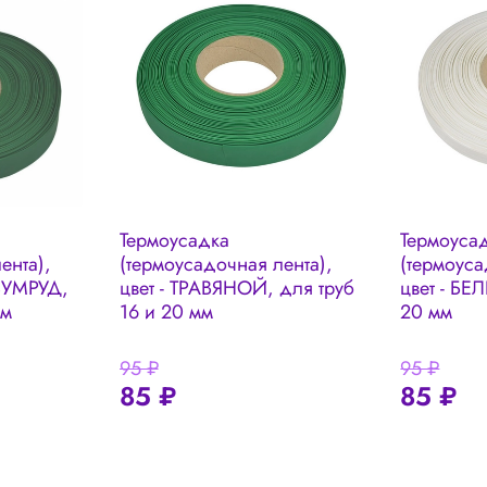
Термоусадка
Термоуса
ента),
(термоусадочная лента),
(термоуса
ЗУМРУД,
цвет - ТРАВЯНОЙ, для труб
цвет - БЕ
мм
16 и 20 мм
20 мм
95 ₽
95 ₽
85 ₽
85 ₽