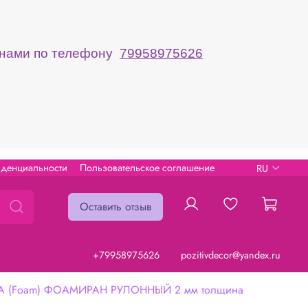
с нами по телефону
79958975626
иденциальности
Пользовательское соглашение
RU
Оставить отзыв
+79958975626
pozitivdecor@yandex.ru
A (Foam) ФОАМИРАН РУЛОННЫЙ 2 мм толщина