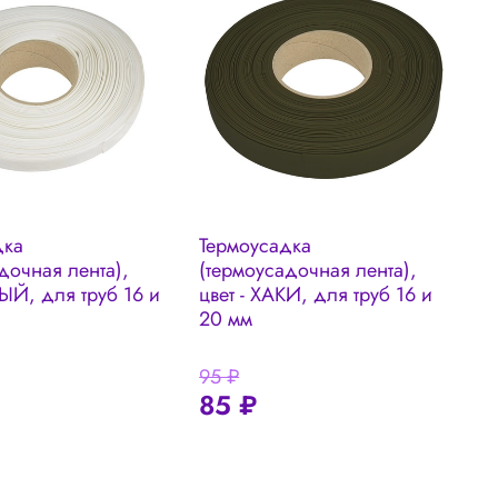
дка
Термоусадка
Т
дочная лента),
(термоусадочная лента),
и
ЛЫЙ, для труб 16 и
цвет - ХАКИ, для труб 16 и
д
20 мм
95 ₽
8
85 ₽