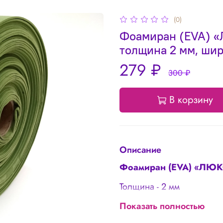
(0)
Фоамиран (EVA) 
толщина 2 мм, шир
279 ₽
300 ₽
В корзину
Описание
Фоамиран (EVA) «ЛЮ
Толщина - 2 мм
Ширина - 1 метр
Показать полностью