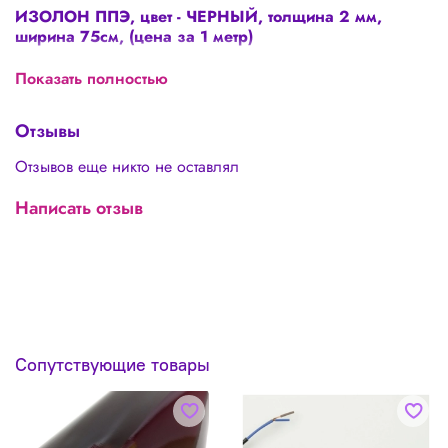
ИЗОЛОН ППЭ, цвет - ЧЕРНЫЙ, толщина 2 мм,
ширина 75см, (цена за 1 метр)
Это УНИКАЛЬНЫЙ материал для изготовления цветов и
Показать полностью
цветочных фотозон, крыльев и другого разнообразного
декора!!!
Отзывы
Не мнётся
Не боится влаги
Отзывов еще никто не оставлял
Отлично держит форму!
Можно использовать при любых погодных
Написать отзыв
условиях!!!
Позволяет изготавливать декор любого размера!
ВАЖНО: продаем от трех метров!
Сопутствующие товары