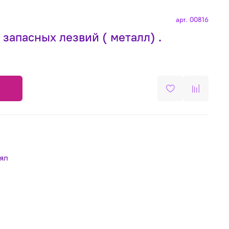
арт.
00816
 запасных лезвий ( металл) .
лял