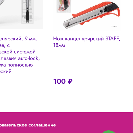
елярский, 9 мм.
Нож канцелярярский STAFF,
Н
se, с
18мм
еской системой
лезвия auto-lock,
ожа полностью
еский
100 ₽
овательское соглашение