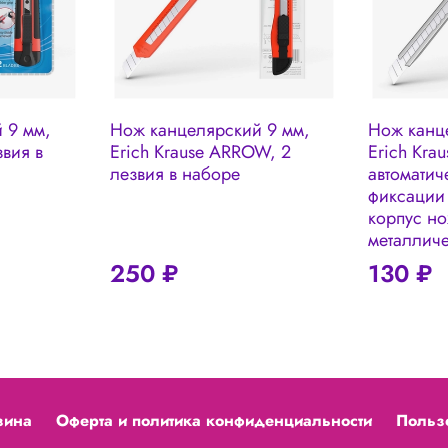
 9 мм,
Нож канцелярский 9 мм,
Нож канц
звия в
Erich Krause ARROW, 2
Erich Krau
лезвия в наборе
автоматич
фиксации 
корпус н
металлич
250 ₽
130 ₽
зина
Оферта и политика конфиденциальности
Польз