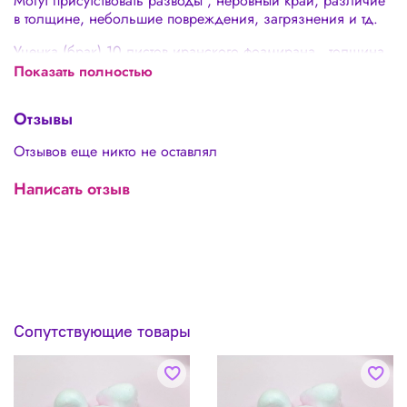
Могут присутствовать разводы , неровный край, различие
в толщине, небольшие повреждения, загрязнения и тд.
Уценка (брак) 10 листов иранского фоамирана , толщина
1 мм, 60х70см
Показать полностью
Отзывы
Отзывов еще никто не оставлял
Написать отзыв
Сопутствующие товары