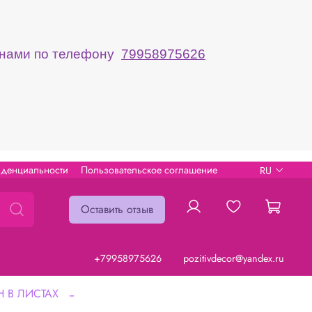
с нами по телефону
79958975626
иденциальности
Пользовательское соглашение
RU
Оставить отзыв
+79958975626
pozitivdecor@yandex.ru
 В ЛИСТАХ