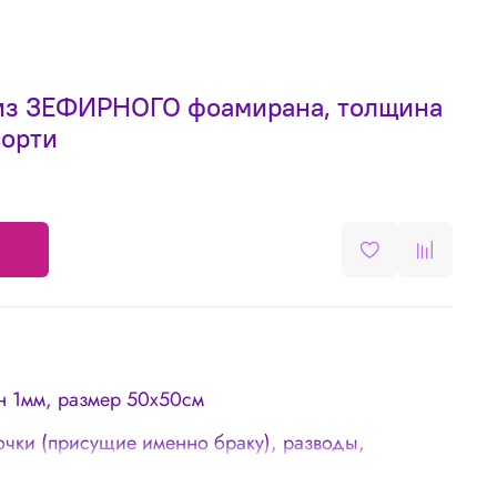
8 из ЗЕФИРНОГО фоамирана, толщина
сорти
 1мм, размер 50х50см
очки (присущие именно браку), разводы,
 порезы