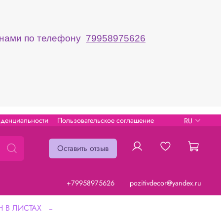
с нами по телефону
79958975626
иденциальности
Пользовательское соглашение
RU
Оставить отзыв
+79958975626
pozitivdecor@yandex.ru
 В ЛИСТАХ