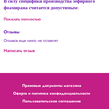
В силу специфики производства зефирного
фоамирана считается допустимым:
🌸
Наличие неровных краев
Показать полностью
🌸
Погрешность в толщине 0,1-0,3 мм
🌸
Оттенки в разных партиях могут отличаться
Отзывы
🌸
Наличие пор и дырочек не более 5% площади
Отзывов еще никто не оставлял
листа, что не является дефектом товара, а
особенностью зефирного фоамирана 1 мм
Написать отзыв
Правовые документы магазина
Оферта и политика конфиденциальности
Пользовательское соглашение