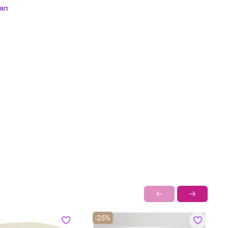
лял
-25%