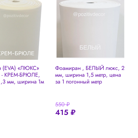
 (EVA) «ЛЮКС»
Фоамиран , БЕЛЫЙ люкс, 2
 - КРЕМ-БРЮЛЕ,
мм, ширина 1,5 метр, цена
И
1,3 мм, ширина 1м
за 1 погонный метр
ц
550 ₽
4
415 ₽