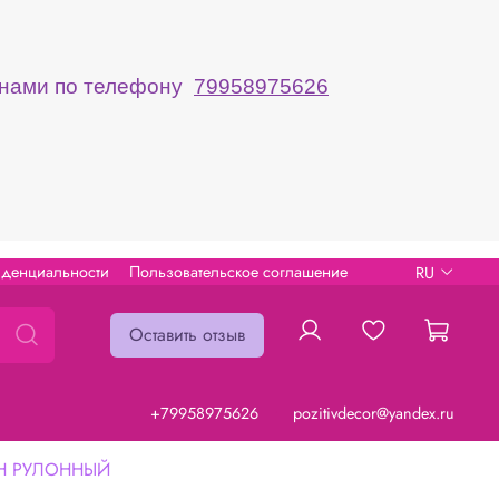
с нами по телефону
79958975626
иденциальности
Пользовательское соглашение
RU
Оставить отзыв
+79958975626
pozitivdecor@yandex.ru
Н РУЛОННЫЙ