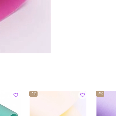
-2%
-2%