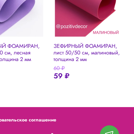
ЫЙ ФОАМИРАН,
ЗЕФИРНЫЙ ФОАМИРАН,
0 см, лесная
лист 50/50 см, малиновый,
л
толщина 2 мм
толщина 2 мм
р
60 ₽
6
59 ₽
овательское соглашение