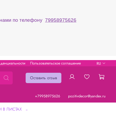
с нами по телефону
79958975626
иденциальности
Пользовательское соглашение
RU
Оставить отзыв
+79958975626
pozitivdecor@yandex.ru
 В ЛИСТАХ